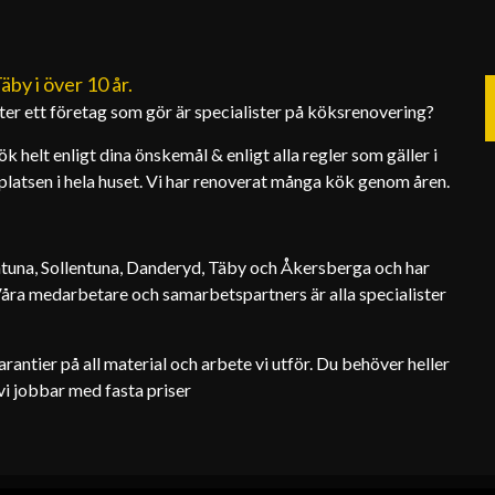
by i över 10 år.
efter ett företag som gör är specialister på köksrenovering?
k helt enligt dina önskemål & enligt alla regler som gäller i
platsen i hela huset. Vi har renoverat många kök genom åren.
entuna, Sollentuna, Danderyd, Täby och Åkersberga och har
 Våra medarbetare och samarbetspartners är alla specialister
rantier på all material och arbete vi utför. Du behöver heller
vi jobbar med fasta priser