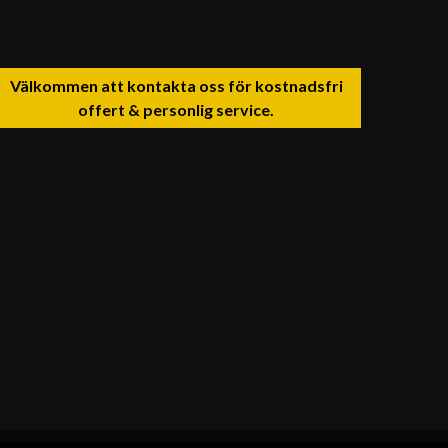
Välkommen att kontakta oss för kostnadsfri
offert & personlig service.