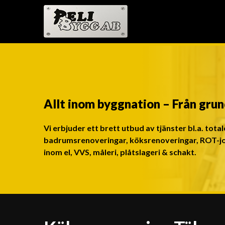
Allt inom byggnation – Från grund 
Vi erbjuder ett brett utbud av tjänster bl.a. tot
badrumsrenoveringar, köksrenoveringar, ROT-
inom el, VVS, måleri, plåtslageri & schakt.