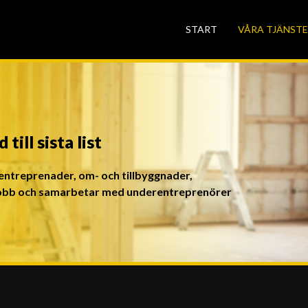
START
VÅRA TJÄNST
till sista list
alentreprenader, om- och tillbyggnader,
jobb och samarbetar med underentreprenörer